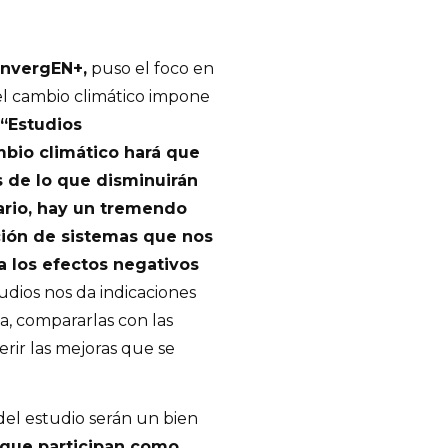
onvergEN+,
puso el foco en
el cambio climático impone
“Estudios
mbio climático hará que
 de lo que disminuirán
nario, hay un tremendo
ción de sistemas que nos
a los efectos negativos
udios nos da indicaciones
a, compararlas con las
rir las mejoras que se
del estudio serán un bien
que participan como