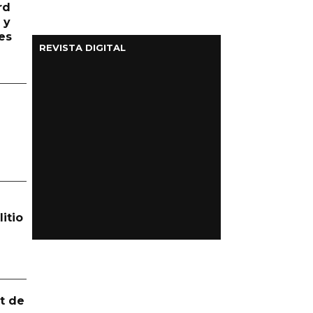
rd
 y
es
REVISTA DIGITAL
itio
t de