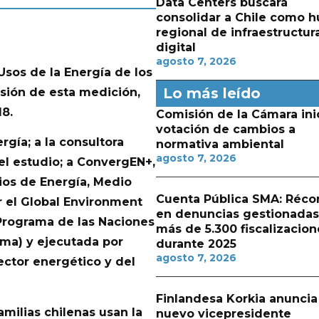
Data Centers buscará
consolidar a Chile como h
regional de infraestructur
digital
agosto 7, 2026
Usos de la Energía de los
Lo más leído
rsión de esta medición,
8.
Comisión de la Cámara ini
votación de cambios a
rgía; a la consultora
normativa ambiental
agosto 7, 2026
el estudio; a ConvergEN+,
rios de Energía, Medio
Cuenta Pública SMA: Réco
r el Global Environment
en denuncias gestionadas
 Programa de las Naciones
más de 5.300 fiscalizacion
ma) y ejecutada por
durante 2025
agosto 7, 2026
ector energético y del
Finlandesa Korkia anuncia
milias chilenas usan la
nuevo vicepresidente