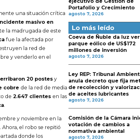
ejecutivo de Gestión de
Portafolio y Crecimiento
ente una situación crítica
agosto 7, 2026
incidente masivo en
Lo más leído
te la madrugada de este
Coeva de Ñuble da luz ver
ca
fue la afectada por
parque eólico de US$172
estruyen la red de
millones de inversión
agosto 7, 2026
cobre y venderlo en el
Ley REP: Tribunal Ambient
erribaron 20 postes
y
anula decreto que fija me
de recolección y valorizac
de cobre
de la red de media
de aceites lubricantes
co de
2.647 clientes
en las
agosto 7, 2026
ca
.
Comisión de la Cámara ini
tiembre y noviembre en la
votación de cambios a
Ahora, el robo se repitió
normativa ambiental
partada donde los
agosto 7, 2026