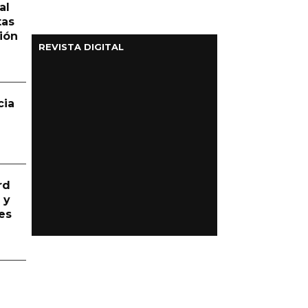
al
tas
ión
REVISTA DIGITAL
cia
rd
 y
es