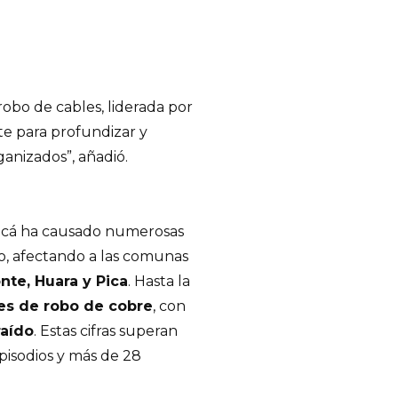
robo de cables, liderada por
e para profundizar y
ganizados”, añadió.
pacá ha causado numerosas
co, afectando a las comunas
nte, Huara y Pica
. Hasta la
tes de robo de cobre
, con
raído
. Estas cifras superan
pisodios y más de 28