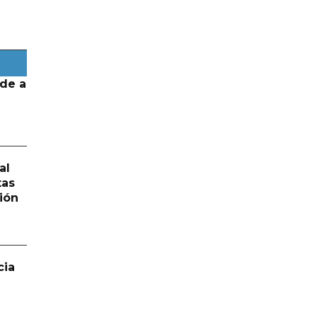
de a
al
tas
ión
cia