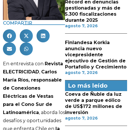
Récord en denuncias
gestionadas y más de
5.300 fiscalizaciones
durante 2025
COMPARTIR
agosto 7, 2026
Finlandesa Korkia
anuncia nuevo
vicepresidente
ejecutivo de Gestión de
En entrevista con
Revista
Portafolio y Crecimiento
ELECTRICIDAD
,
Carlos
agosto 7, 2026
María Ríos, responsable
Lo más leído
de Conexiones
Coeva de Ñuble da luz
Eléctricas de Vestas
verde a parque eólico
para el Cono Sur de
de US$172 millones de
inversión
Latinoamérica
, aborda los
agosto 7, 2026
desafíos y oportunidades
que enfrenta Chile en
la