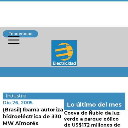
Tendencias
Siguenos
Industria
Dic 26, 2005
Lo último del mes
(Brasil) Ibama autoriza
Coeva de Ñuble da luz
hidroeléctrica de 330
verde a parque eólico
MW Aimorés
de US$172 millones de