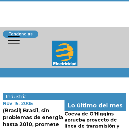
Tendencias
Siguenos
Industria
Nov 15, 2005
Lo último del mes
(Brasil) Brasil, sin
Coeva de O’Higgins
problemas de energía
aprueba proyecto de
hasta 2010, promete
línea de transmisión y