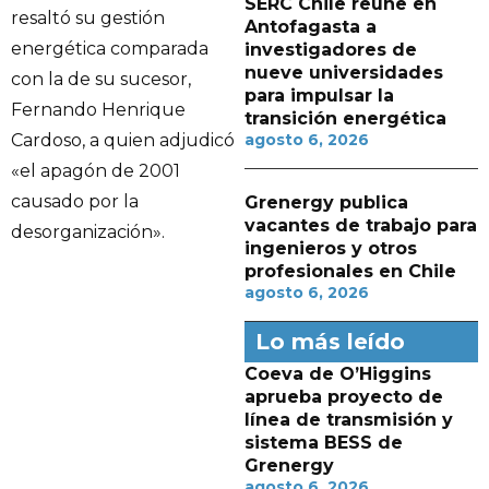
SERC Chile reúne en
resaltó su gestión
Antofagasta a
energética comparada
investigadores de
nueve universidades
con la de su sucesor,
para impulsar la
Fernando Henrique
transición energética
agosto 6, 2026
Cardoso, a quien adjudicó
«el apagón de 2001
causado por la
Grenergy publica
vacantes de trabajo para
desorganización».
ingenieros y otros
profesionales en Chile
agosto 6, 2026
Lo más leído
Coeva de O’Higgins
aprueba proyecto de
línea de transmisión y
sistema BESS de
Grenergy
agosto 6, 2026