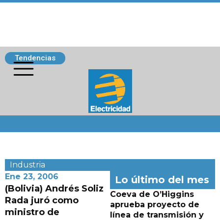
Tendencias
Siguenos
Industria
Ene 23, 2006
Lo último del mes
(Bolivia) Andrés Soliz
Coeva de O’Higgins
Rada juró como
aprueba proyecto de
ministro de
línea de transmisión y