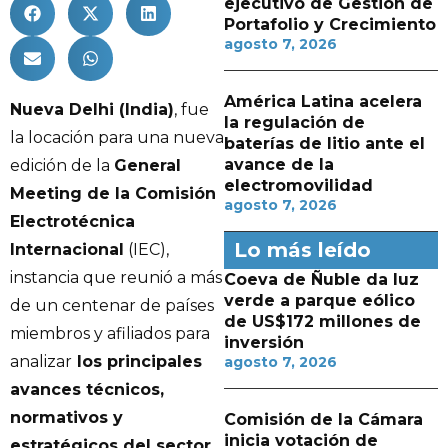
ejecutivo de Gestión de
Portafolio y Crecimiento
agosto 7, 2026
América Latina acelera
Nueva Delhi (India)
, fue
la regulación de
la locación para una nueva
baterías de litio ante el
avance de la
edición de la
General
electromovilidad
Meeting de la Comisión
agosto 7, 2026
Electrotécnica
Lo más leído
Internacional
(IEC),
instancia que reunió a más
Coeva de Ñuble da luz
verde a parque eólico
de un centenar de países
de US$172 millones de
miembros y afiliados para
inversión
analizar
los principales
agosto 7, 2026
avances técnicos,
normativos y
Comisión de la Cámara
inicia votación de
estratégicos del sector