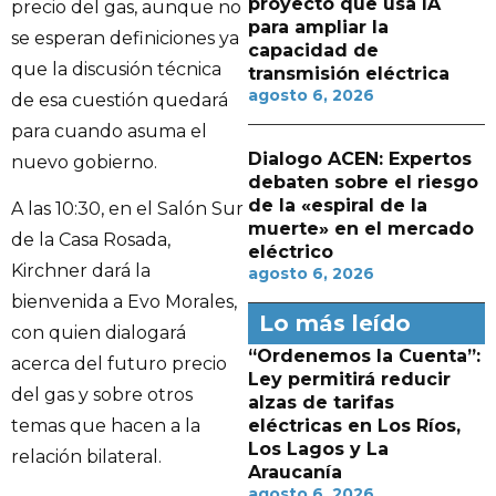
proyecto que usa IA
precio del gas, aunque no
para ampliar la
se esperan definiciones ya
capacidad de
que la discusión técnica
transmisión eléctrica
agosto 6, 2026
de esa cuestión quedará
para cuando asuma el
Dialogo ACEN: Expertos
nuevo gobierno.
debaten sobre el riesgo
de la «espiral de la
A las 10:30, en el Salón Sur
muerte» en el mercado
de la Casa Rosada,
eléctrico
Kirchner dará la
agosto 6, 2026
bienvenida a Evo Morales,
Lo más leído
con quien dialogará
“Ordenemos la Cuenta”:
acerca del futuro precio
Ley permitirá reducir
del gas y sobre otros
alzas de tarifas
eléctricas en Los Ríos,
temas que hacen a la
Los Lagos y La
relación bilateral.
Araucanía
agosto 6, 2026