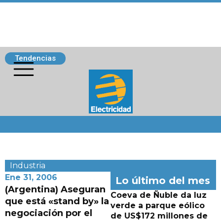
Tendencias
Siguenos
Industria
Ene 31, 2006
Lo último del mes
(Argentina) Aseguran
Coeva de Ñuble da luz
que está «stand by» la
verde a parque eólico
negociación por el
de US$172 millones de