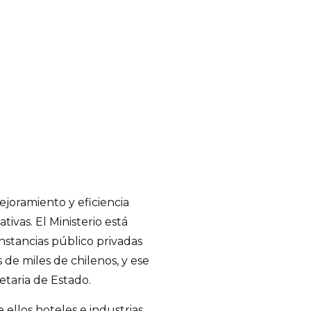
joramiento y eficiencia
tivas. El Ministerio está
nstancias público privadas
 de miles de chilenos, y ese
etaria de Estado.
 ellos hoteles e industrias,