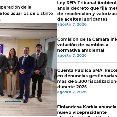
Ley REP: Tribunal Ambient
uperación de la
anula decreto que fija me
 los usuarios de distinto
de recolección y valorizac
de aceites lubricantes
.
agosto 7, 2026
Comisión de la Cámara ini
votación de cambios a
normativa ambiental
agosto 7, 2026
Cuenta Pública SMA: Réco
en denuncias gestionadas
más de 5.300 fiscalizacion
durante 2025
agosto 7, 2026
Finlandesa Korkia anuncia
nuevo vicepresidente