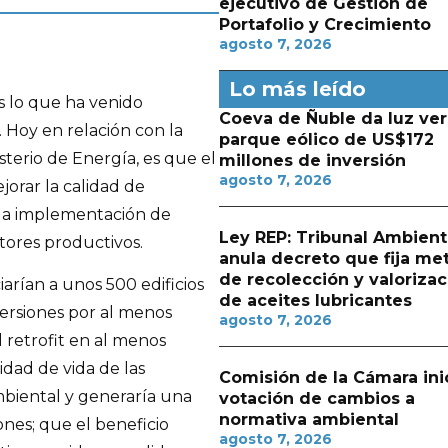
ejecutivo de Gestión de
Portafolio y Crecimiento
agosto 7, 2026
Lo más leído
s lo que ha venido
Coeva de Ñuble da luz ver
. Hoy en relación con la
parque eólico de US$172
terio de Energía, es que el
millones de inversión
agosto 7, 2026
orar la calidad de
r la implementación de
Ley REP: Tribunal Ambient
ctores productivos.
anula decreto que fija me
de recolección y valorizac
arían a unos 500 edificios
de aceites lubricantes
versiones por al menos
agosto 7, 2026
l retrofit en al menos
idad de vida de las
Comisión de la Cámara ini
mbiental y generaría una
votación de cambios a
normativa ambiental
ones; que el beneficio
agosto 7, 2026