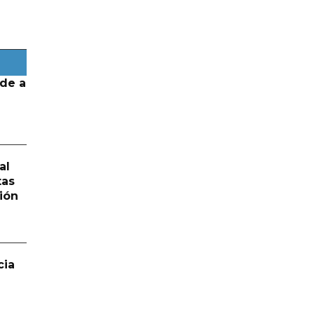
de a
al
tas
ión
cia