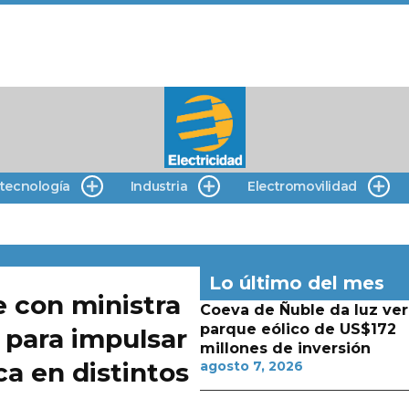
 tecnología
Industria
Electromovilidad
Lo último del mes
e con ministra
Coeva de Ñuble da luz ver
parque eólico de US$172
 para impulsar
millones de inversión
ca en distintos
agosto 7, 2026