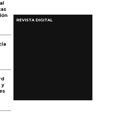
al
tas
ión
REVISTA DIGITAL
cia
rd
 y
es